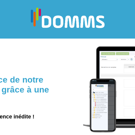
ce de notre
grâce à une
ence inédite !