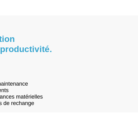
tion
productivité.
 maintenance
ents
lances matérielles
es de rechange